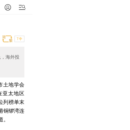
T中
低，海外投
市土地学会
在亚太地区
位列榜单末
港铜锣湾连
道。