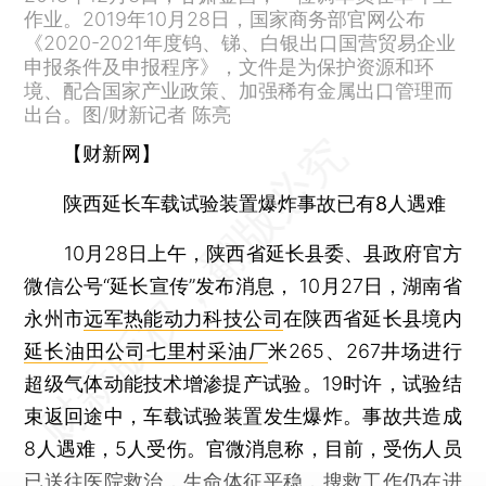
作业。2019年10月28日，国家商务部官网公布
《2020-2021年度钨、锑、白银出口国营贸易企业
申报条件及申报程序》，文件是为保护资源和环
境、配合国家产业政策、加强稀有金属出口管理而
出台。图/财新记者 陈亮
【财新网】
陕西延长车载试验装置爆炸事故已有8人遇难
10月28日上午，陕西省延长县委、县政府官方
微信公号“延长宣传”发布消息， 10月27日，湖南省
永州市
远军热能动力科技公司
在陕西省延长县境内
延长油田公司七里村采油厂
米265、267井场进行
超级气体动能技术增渗提产试验。19时许，试验结
束返回途中，车载试验装置发生爆炸。事故共造成
8人遇难，5人受伤。官微消息称，目前，受伤人员
已送往医院救治，生命体征平稳，搜救工作仍在进