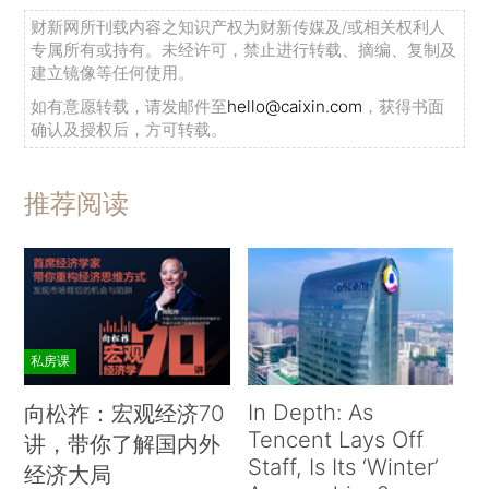
财新网所刊载内容之知识产权为财新传媒及/或相关权利人
专属所有或持有。未经许可，禁止进行转载、摘编、复制及
建立镜像等任何使用。
如有意愿转载，请发邮件至
hello@caixin.com
，获得书面
确认及授权后，方可转载。
推荐阅读
私房课
In Depth: As
向松祚：宏观经济70
Tencent Lays Off
讲，带你了解国内外
Staff, Is Its ‘Winter’
经济大局