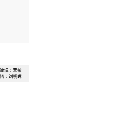
编辑：覃敏
辑：刘明晖