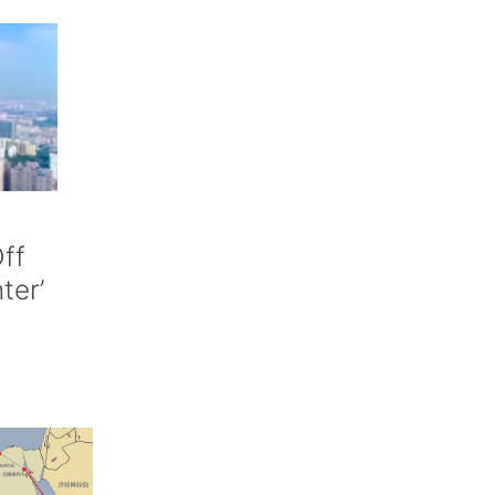
ff
nter’