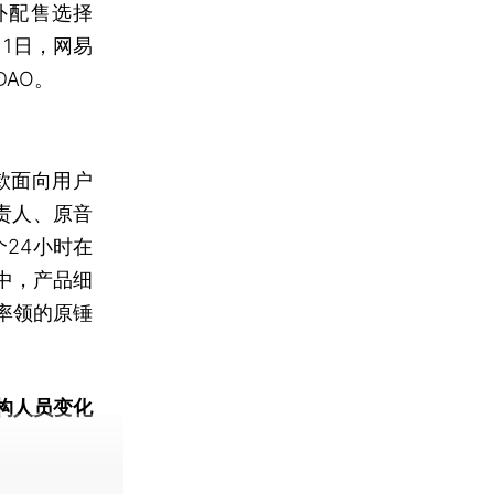
外配售选择
月1日，网易
AO。
款面向用户
责人、原音
个24小时在
中，产品细
率领的原锤
构人员变化