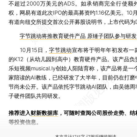
不超过2000万美元的ADS。如承销商完全行使额
权，网易有道此次IPO的最高募资约1.16亿美元。10
有道向纽交所提交首次公开募股说明书，上市代码为D
字节跳动将推教育硬件产品 原锤子团队参与研发
10月15日，
字节跳动
宣布将于明年年初发布一
的K12（从幼儿园到高中）教育硬件产品。该产品负
乐短视频musical.ly创始人阳陆育称，该产品将是一
家陪读的AI教练，已经研发了大半年，目前仍在打磨
节尚未公开。该产品依托字节跳动AI团队，由吴德周
子硬件团队共同研发。
推荐进入
财新数据库
，可随时查阅公司股价走势、结
等投资信息。
财新机器人产业指数(RII)已发布，
点击了解行业动态
本文共计1741字 订阅后继续阅读