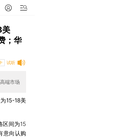
8美
费；华
试听
中
中高端市场
15-18美
区间为15
有意向认购