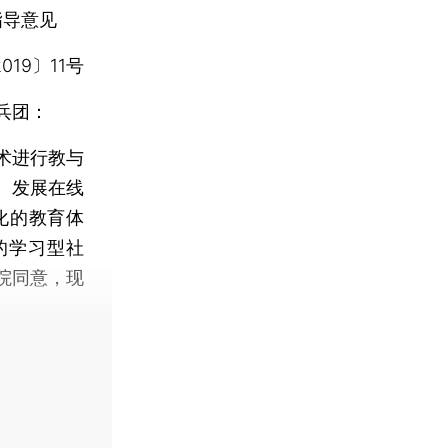
指导意见
19〕11号
兵团：
术进行教与
。发展在线
化的教育体
的学习型社
院同意，现