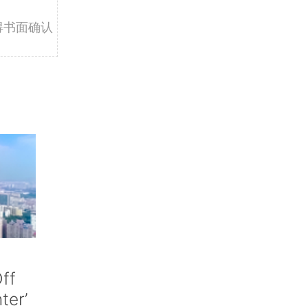
得书面确认
ff
nter’