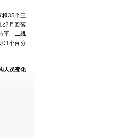
和35个三
比7月回落
持平，二线
0.1个百分
构人员变化
动态