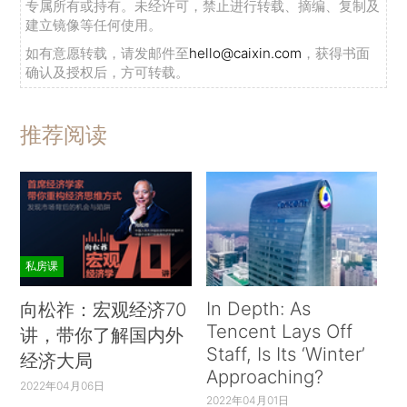
专属所有或持有。未经许可，禁止进行转载、摘编、复制及
建立镜像等任何使用。
如有意愿转载，请发邮件至
hello@caixin.com
，获得书面
确认及授权后，方可转载。
推荐阅读
私房课
In Depth: As
向松祚：宏观经济70
Tencent Lays Off
讲，带你了解国内外
Staff, Is Its ‘Winter’
经济大局
Approaching?
2022年04月06日
2022年04月01日