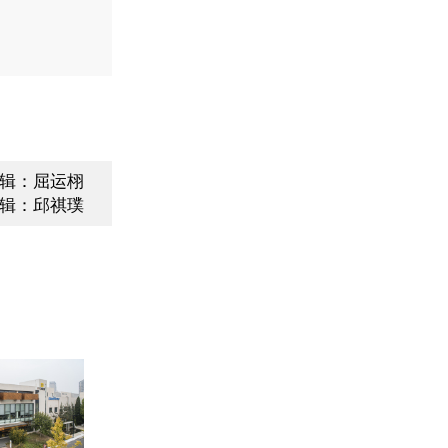
辑：屈运栩
辑：邱祺璞