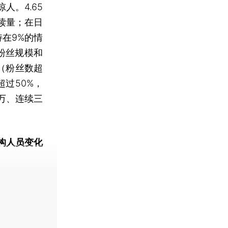
。4.65
读量；在日
在9%的情
以粉丝规模和
（粉丝数超
超过50%，
万、连续三
构人员变化