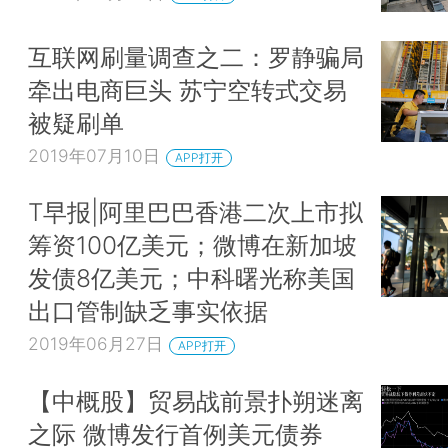
互联网刷量调查之二：罗静骗局
牵出电商巨头 苏宁空转式交易
被疑刷单
2019年07月10日
APP打开
T早报|阿里巴巴香港二次上市拟
筹资100亿美元；微博在新加坡
发债8亿美元；中科曙光称美国
出口管制缺乏事实依据
2019年06月27日
APP打开
【中概股】贸易战前景扑朔迷离
之际 微博发行首例美元债券