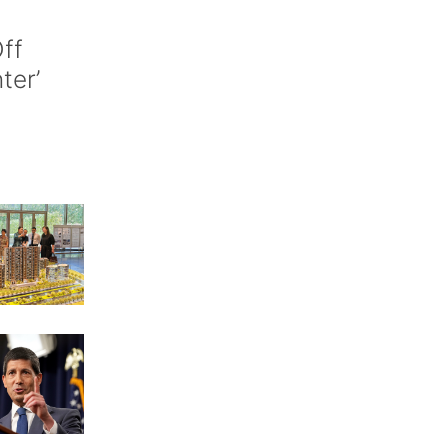
ff
nter’