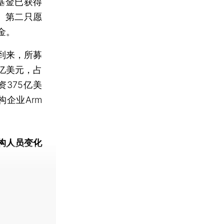
基金已获得
元。第二只愿
金。
到来，所募
亿美元，占
375亿美
企业Arm
构人员变化