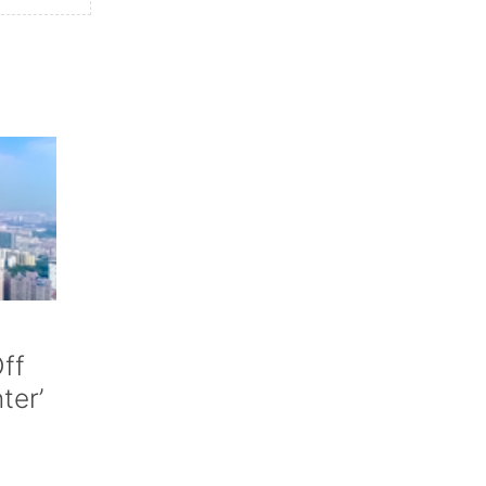
ff
nter’