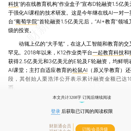
科技
”的在线教育机构“作业盒子”宣布D轮融资1.5亿
于强化AI课程的技术研发。这是今年继在线AI一对一
台“
葡萄学院
”首轮融资1.5亿美元后，“AI+教育”领
级的投资。
动辄上亿的“大手笔”，在这人工智能和教育的交
罕见。2018年以来，K12作业类平台
一起教育科技
和
获得2.5亿美元和3亿美元的E轮及F轮融资，均鲜明
AI课堂；主打自适应教育的
松鼠AI
（原乂学教育）还
段，其创始人栗浩洋公开表示累计融资金额已达1
币。
本文共计3208字 订阅后继续阅读
登录
后获取已订阅的阅读权限
财新通会员
订阅/会员升级