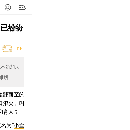
堂已纷纷
T中
已不断加大
难解
接踵而至的
口浪尖。叫
和育人？
名为“
小盒