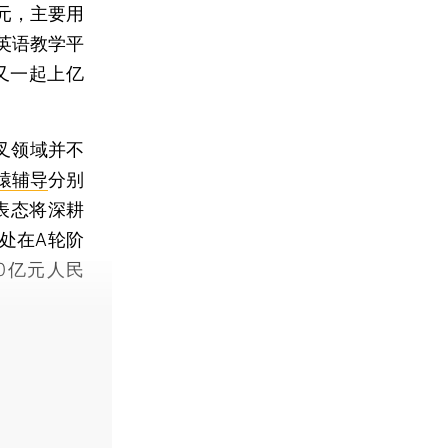
美元，主要用
英语教学平
域又一起上亿
叉领域并不
猿辅导
分别
表态将深耕
处在A轮阶
0亿元人民