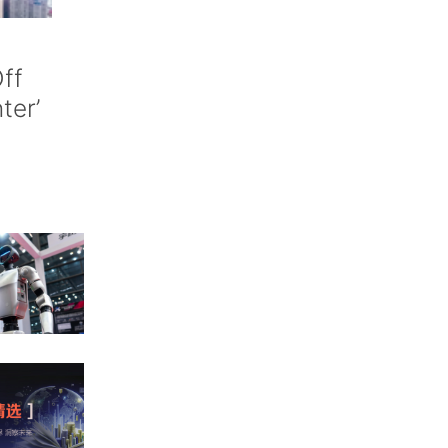
ff
nter’