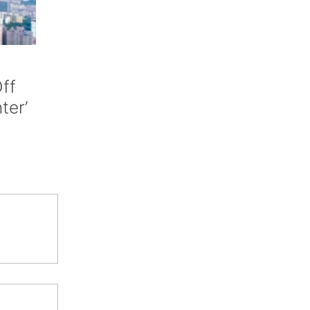
ff
nter’