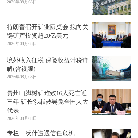
2026年08月08日
我们新推出的财新峰会会员制，目的是汇聚优质用
户，探索‘双引擎’的商业模式，进一步提高严肃媒
体的传播力、影响力和公信力。”
特朗普召开矿业圆桌会 拟向关
键矿产投资超20亿美元
财新峰会沟通中外理念，凝聚四方共识，迄今
2026年08月08日
已成功举办八届。每年峰会期间，百余位来自全球
的政、商、学界专家发表演讲，交流思想，他们当
境外收入征税 保险收益计税详
中包括
周小川
、王钦敏、杨伟民、
郭树清
、
朱光
解(含视频)
耀
、
潘功胜
、
方星海
、
陈文辉
、陆克文、罗伯特·霍
2026年08月08日
尔迈茨、劳伦斯·萨默斯、本·伯南克、佩尔·克鲁塞
贵州山脚树矿难致16人死亡近
尔、让·梯若尔、帕斯卡·拉米、阿代尔·特纳、吴敬
三年 矿长涉罪被罢免全国人大
琏、林毅夫、
朱民
、钱颖一、
吴晓灵
、
丁学东
、
李
代表
剑阁
、
王健林
、
傅成玉
等；千余位各界嘉宾莅临会
2026年08月08日
场，上百家国内外媒体参与报道，在经济界和金融
界赢得了广泛关注。
专栏｜沃什遭遇信任危机