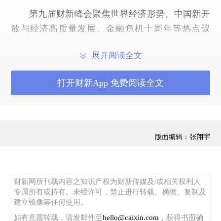
第九届财新峰会聚焦世界经济形势、中国新开
放与经济高质量发展、金融危机十周年等热点议
题；行业专场覆盖数字经济、金融科技、能源变
展开阅读全文
革、城市治理、消费升级、全球投资、企业家精
神、科学、体育产业等广泛领域。适逢中国改革开
打开财新App 免费阅读全文
放40周年这一重要时点，更为此次峰会丰富了具有
特殊意义的主题和背景。
自本届起，财新峰会将推出会员制模式，邀请
版面编辑：张翔宇
国内外各行业的领军企业加入，进一步提升和延展
峰会，及相关年度系列会议的内容价值。财新将组
织高规格的专属会员活动，设置议题，交流信息，
财新网所刊载内容之知识产权为财新传媒及/或相关权利人
促进合作。目前，
联想控股
、
百度
、
科大讯飞
、
今
专属所有或持有。未经许可，禁止进行转载、摘编、复制及
日头条
、
飞利浦
、日立、
施耐德
、
埃森哲
、
伊利
、
建立镜像等任何使用。
BP、高通、黑石集团、
厚朴投资
、
中国工商银行
、
如有意愿转载，请发邮件至
hello@caixin.com
，获得书面确