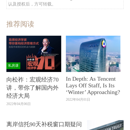
认及授权后，方可转载。
汇丰银行
、UBS、
星展银行
、
中国邮储银行
、
中国
民生银行
、
中国光大银行
、
兴业银行
、
蚂蚁金服
、
京东金融
、
中银国际
、工银国际、
中国银联
、
嘉实
推荐阅读
基金
、
博时基金
、
龙湖集团
等数十家机构，已成为
财新峰会创始会员。
财新峰会将成立顾问委员会。华盛顿布鲁金斯
学会理事会主席、巴理克黄金公司董事长约翰·桑顿
私房课
（John L.Thornton），麦肯锡公司前全球总裁鲍达
In Depth: As Tencent
民（Dominic Barton）已确认加入并担任顾问，为
向松祚：宏观经济70
Lays Off Staff, Is Its
讲，带你了解国内外
财新峰会专业化、全球化的发展建言献策。
‘Winter’ Approaching?
经济大局
2022年04月01日
财新传媒社长
胡舒立
指出，“当前全球发展进
2022年04月06日
入新的时代，媒体行业处于重要的转型期。本届峰
会召开，正值财新宣布全网内容付费阅读一周年，
离岸信托90天补税窗口期疑问
专业、严肃新闻的付费模式已逐步获得市场认可。