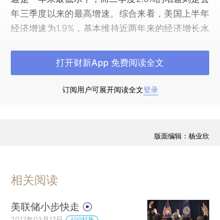
年三季度以来的最高增速。综合来看，美国上半年
经济增速为1.9%，基本维持近两年来的经济增长水
平。
打开财新App 免费阅读全文
耶伦还说：“对监管框架的任何调整都应当是温
和的。”她表示，美联储也一直在对监管措施进行微
订阅用户可展开阅读全文
登录
调，但大规模调整监管架构则可能令危机卷土重
来。
“我们无法保证新的危机不会发生，但如果我们
版面编辑：杨业欣
牢记教训，以及上一场危机带来的巨大损失，并采
取相应的行动，我们有理由相信，金融系统和经济
将经历更少危机，并能从未来危机中更快恢复。”耶
相关阅读
伦说。
美联储小步快走
耶伦的任期将于明年2月结束。她上月曾表
2017年03月17日
APP打开