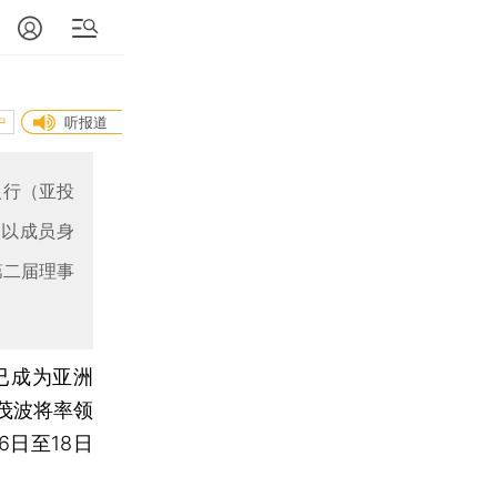
中
听报道
银行（亚投
次以成员身
第二届理事
已成为亚洲
茂波将率领
日至18日