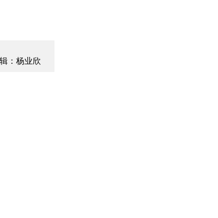
辑：杨业欣