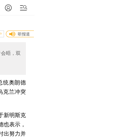
中
听报道
行会晤，双
总统奥朗德
乌克兰冲突
于新明斯克
德也表示，
付出努力并