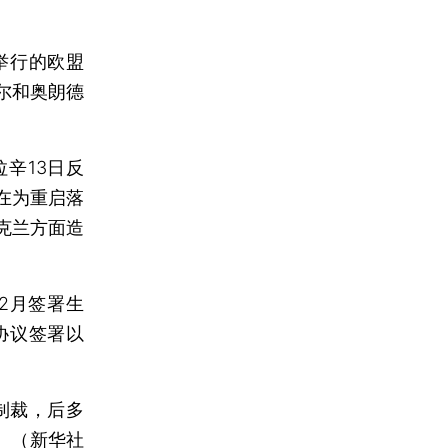
举行的欧盟
尔和奥朗德
辛13日反
在为重启落
克兰方面造
2月签署生
协议签署以
制裁，后多
日。（新华社