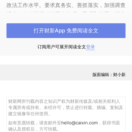
政法工作水平。要求真务实、善抓落实，加强调查
研究，了解掌握政法工作情况、矛盾和问题，研究
把握规律，加强工作指导和检查督导，确保政法工
打开财新App 免费阅读全文
作各项部署落到实处、取得实效。要善于统筹协
调，支持政法单位依法履行职责，帮助解决工作中
订阅用户可展开阅读全文
登录
遇到的重大问题。（完）
版面编辑：财小新
财新网所刊载内容之知识产权为财新传媒及/或相关权利人
专属所有或持有。未经许可，禁止进行转载、摘编、复制及
建立镜像等任何使用。
如有意愿转载，请发邮件至
hello@caixin.com
，获得书面
确认及授权后，方可转载。