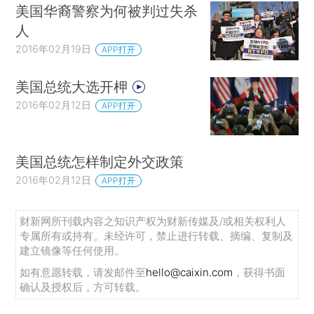
美国华裔警察为何被判过失杀
人
2016年02月19日
APP打开
美国总统大选开柙
2016年02月12日
APP打开
美国总统怎样制定外交政策
2016年02月12日
APP打开
财新网所刊载内容之知识产权为财新传媒及/或相关权利人
专属所有或持有。未经许可，禁止进行转载、摘编、复制及
建立镜像等任何使用。
如有意愿转载，请发邮件至
hello@caixin.com
，获得书面
确认及授权后，方可转载。