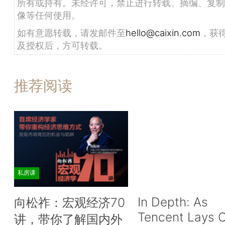
所有或持有。未经许可，禁止进行转载、摘编、复制
像等任何使用。
如有意愿转载，请发邮件至
hello@caixin.com
，获
及授权后，方可转载。
推荐阅读
私房课
In Depth: As
向松祚：宏观经济70
Tencent Lays O
讲，带你了解国内外