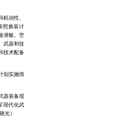
和机动性、
按照换装计
途潜艇。空
、武器和技
和技术配备
计划实施情
武器装备现
军现代化武
胡晓光）