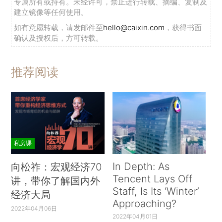
专属所有或持有。未经许可，禁止进行转载、摘编、复制及
建立镜像等任何使用。
如有意愿转载，请发邮件至
hello@caixin.com
，获得书面
确认及授权后，方可转载。
推荐阅读
私房课
In Depth: As
向松祚：宏观经济70
Tencent Lays Off
讲，带你了解国内外
Staff, Is Its ‘Winter’
经济大局
Approaching?
2022年04月06日
2022年04月01日