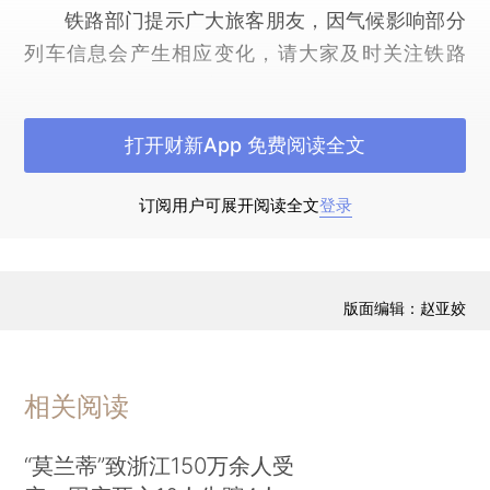
铁路部门提示广大旅客朋友，因气候影响部分
列车信息会产生相应变化，请大家及时关注铁路
12306网站信息或各车站公告；已通过互联网、电
话成功预订但尚未取票的旅客，请尽量提前取票，
打开财新App 免费阅读全文
以免高峰时段因取票不及时耽误行程。（完）（记
者 齐中熙 樊曦）
订阅用户可展开阅读全文
登录
版面编辑：赵亚姣
相关阅读
“莫兰蒂”致浙江150万余人受