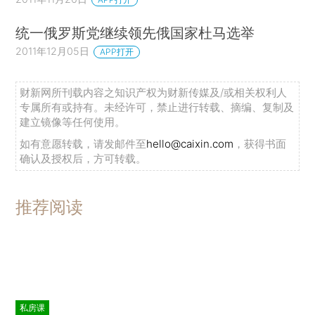
俄政府机关报《俄罗斯报》援引接近俄总统办
公厅人士的话说，对执政当局而言，统俄党在此次
统一俄罗斯党继续领先俄国家杜马选举
选举中能获得40%至44%的选票就是好结果。如果
2011年12月05日
APP打开
得票率在44%至48%之间，则是很好的结果。
财新网所刊载内容之知识产权为财新传媒及/或相关权利人
分析人士认为，统俄党实力强大，获胜没有悬
专属所有或持有。未经许可，禁止进行转载、摘编、复制及
念。但在西方制裁下，俄经济形势较为困难，民众
建立镜像等任何使用。
生活水平有所下降，部分人存在一定失望情绪。因
如有意愿转载，请发邮件至
hello@caixin.com
，获得书面
确认及授权后，方可转载。
此统俄党也不可能对选举结果抱有过高期待，其目
标将是确保第一大党地位。
推荐阅读
反对党奋力一搏
统俄党一党独大的格局有望延续，不过，其他
党派没有因此偃旗息鼓。相反，国家杜马现有的三
个“体制内”反对党——自由民主党、俄罗斯共产党
私房课
和公正俄罗斯党将积极寻求维持或提升自己的影响