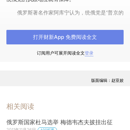
俄罗斯著名作家阿库宁认为，统俄党是“普京的
党”，这次国家杜马选举事实上是一次对现政权的信
任度投票。
打开财新App 免费阅读全文
尽管与前几年相比，统俄党的支持率近来有所
下降，但仍遥遥领先其他政党。因为多数俄罗斯人
订阅用户可展开阅读全文
登录
不愿看到政治动荡，仍寄希望于统俄党来保持政局
稳定。
版面编辑：赵亚姣
全俄社会舆论研究中心在选举前进行的最后一
次民意调查显示，俄国家杜马格局可能不会发生变
化，统俄党、自由民主党、俄罗斯共产党和公正俄
相关阅读
罗斯党将进入新一届国家杜马。预计统俄党的得票
率为41%。
俄罗斯国家杜马选举 梅德韦杰夫披挂出征
2011年11月26日
APP打开