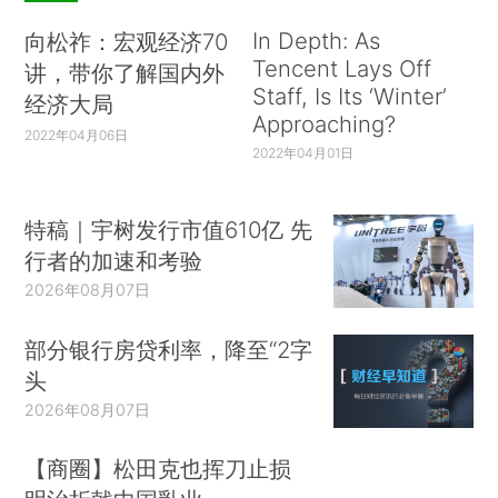
力，而参选的其他小党派也将为实现突破、进入国
In Depth: As
向松祚：宏观经济70
家杜马而奋力一搏。
Tencent Lays Off
讲，带你了解国内外
Staff, Is Its ‘Winter’
经济大局
本次国家杜马选举的特点之一是参选人数更
Approaching?
2022年04月06日
多。2011年国家杜马选举的候选人为3087人，而
2022年04月01日
今年将有超过6500名候选人角逐450个议席，平均
约14.5人竞争一个席位。参选政党也从2011年的7
特稿｜宇树发行市值610亿 先
个增加到今年的14个，政党进入国家杜马的得票率
行者的加速和考验
门槛则从7%降至5%。
2026年08月07日
莫斯科社会经济政治研究所研究主任波扎洛夫
部分银行房贷利率，降至“2字
认为，小党派加起来可能获得13%到15%的选票。
头
由于统俄党支持率呈下降趋势，并且今年选举规则
2026年08月07日
更注重透明度，这让“体制外”的小党派看到了更大
希望。
【商圈】松田克也挥刀止损