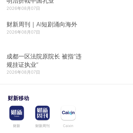
明治折戟中国乳业
不过，由于俄罗斯法律禁止各党结盟参加选
2026年08月07日
举，各反对党只能单打独斗。此外，与统俄党及“体
制内”反对党相比，这些“体制外”小党缺乏政治积累
财新周刊｜AI短剧涌向海外
和经验，也没有提出任何可行的具体政治纲领，因
2026年08月07日
此要想进入国家杜马困难重重。但另一方面，参选
政党数量的增加可能导致选票分流，这也增加了统
成都一区法院原院长 被指“违
俄党和“体制内”反对党的压力。（完）（新华社记
规挂证执业”
者 魏良磊 ）
2026年08月07日
财新移动
财新
财新周刊
Caixin