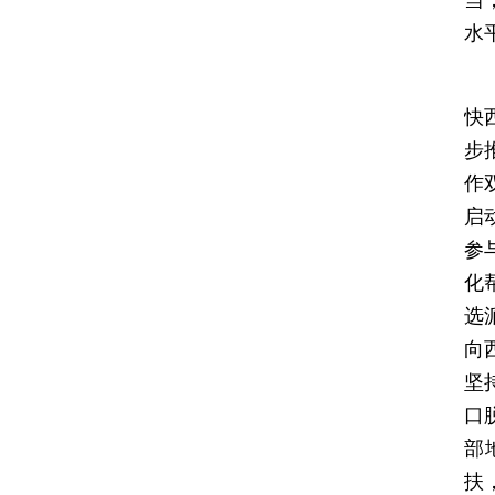
水
汪
快
步
作
启
参
化
选
向
坚
口
部
扶