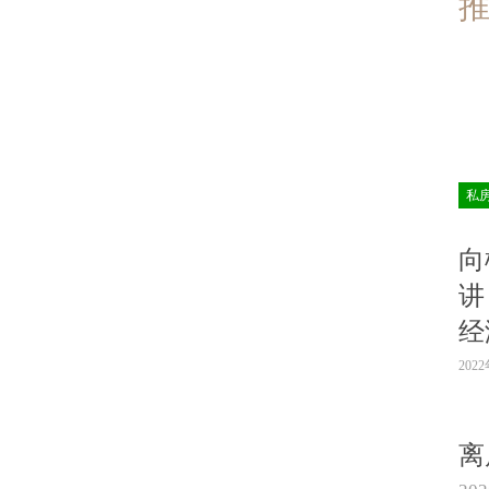
私
向
讲
经
202
离