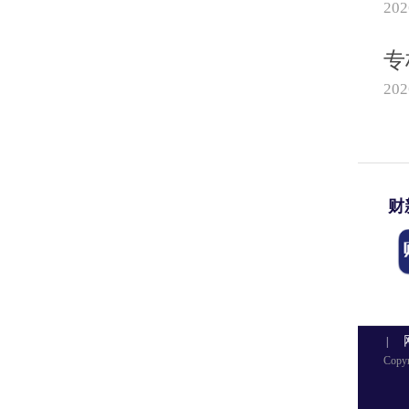
20
专
20
财
|
Copy