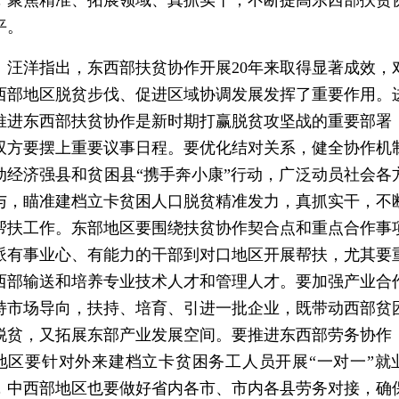
平。
洋指出，东西部扶贫协作开展20年来取得显著成效，
西部地区脱贫步伐、促进区域协调发展发挥了重要作用。
推进东西部扶贫协作是新时期打赢脱贫攻坚战的重要部署
双方要摆上重要议事日程。要优化结对关系，健全协作机
动经济强县和贫困县“携手奔小康”行动，广泛动员社会各
与，瞄准建档立卡贫困人口脱贫精准发力，真抓实干，不
帮扶工作。东部地区要围绕扶贫协作契合点和重点合作事
派有事业心、有能力的干部到对口地区开展帮扶，尤其要
西部输送和培养专业技术人才和管理人才。要加强产业合
持市场导向，扶持、培育、引进一批企业，既带动西部贫
脱贫，又拓展东部产业发展空间。要推进东西部劳务协作
地区要针对外来建档立卡贫困务工人员开展“一对一”就
，中西部地区也要做好省内各市、市内各县劳务对接，确