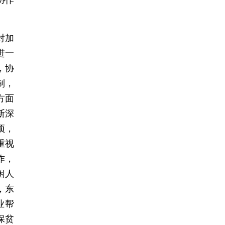
对加
进一
，协
制，
方面
断深
项，
重视
作，
困人
，东
业帮
保贫