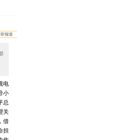
听报道
部
视电
导小
平总
理关
，借
命担
协作