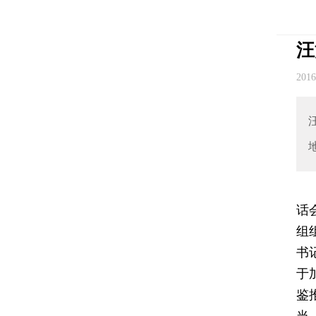
汪
201
话
组
书
于
鉴
当