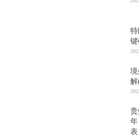
20
特
键
20
境
解
20
贵
年
表