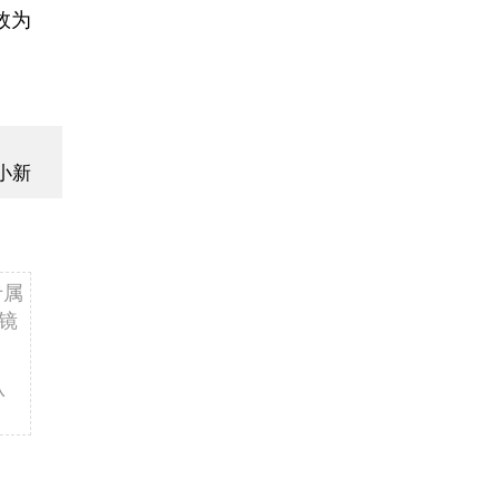
效为
小新
专属
镜
认