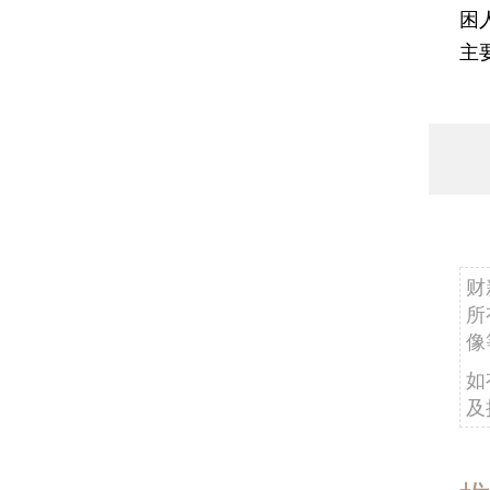
困
主
财
所
像
如
及