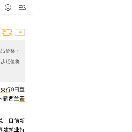
T中
产品价格下
一步贬值将
兰央行
9日宣
以来新西兰
基
说，目前新
和建筑业持