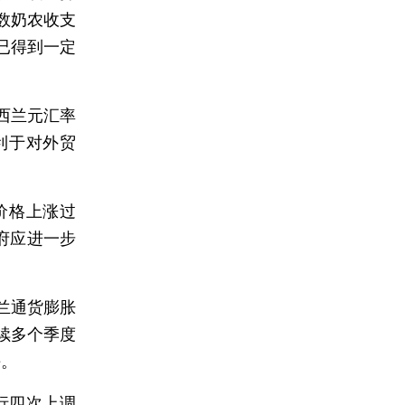
数奶农收支
已得到一定
西兰元汇率
利于对外贸
价格上涨过
府应进一步
兰通货膨胀
续多个季度
平。
行四次上调