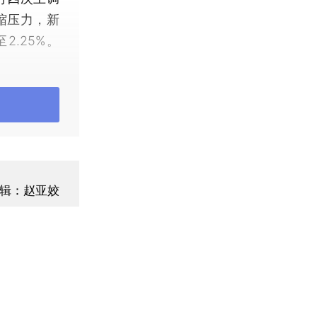
缩压力，新
.25%。
辑：赵亚姣