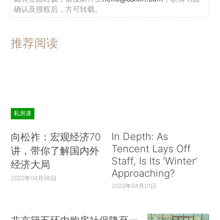
贫、扶志、扶智三位一体，倡导现代文明理念和生
确认及授权后，方可转载。
活方式，改变落后风俗习惯，进一步激发民族地区
和各族群众脱贫致富的内生动力。（完）
推荐阅读
私房课
In Depth: As
向松祚：宏观经济70
Tencent Lays Off
讲，带你了解国内外
Staff, Is Its ‘Winter’
经济大局
Approaching?
2022年04月06日
2022年04月01日