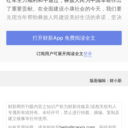
红军主力顺利和平通过，彝族人民为中国革命作出
了重要贡献。在全面建设小康社会的今天，我们要
兑现当年帮助彝族人民建设美好生活的承诺，坚决
打赢大小凉山彝区脱贫攻坚战。
打开财新App 免费阅读全文
汪洋强调，民族地区脱贫攻坚是一项长期的、艰
巨的任务，要统筹兼顾短期目标和长远发展，扎实
订阅用户可展开阅读全文
登录
推进。短期要瞄准建档立卡贫困户，着力解决突出
矛盾，精准施策，深入推进易地扶贫搬迁和危房改
造，加快改善生产生活条件，确保2020年前实现
版面编辑：财小新
贫困人口“两不愁、三保障”。与此同时，要着眼长
远，破解贫困地区基础设施薄弱、产业贫弱、生态
脆弱、社会文化积弱等难题，分阶段、有步骤解决
财新网所刊载内容之知识产权为财新传媒及/或相关权利人
制约民族地区脱贫的顽症痼疾。地方各级党委政府
专属所有或持有。未经许可，禁止进行转载、摘编、复制及
要对辖区内少数民族和民族区域的脱贫攻坚承担主
建立镜像等任何使用。
体责任，加大扶贫投入，强化工作落实。坚持扶
如有意愿转载，请发邮件至
hello@caixin.com
，获得书面