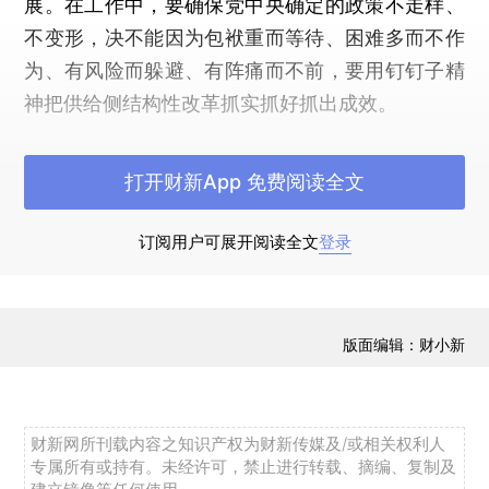
展。在工作中，要确保党中央确定的政策不走样、
不变形，决不能因为包袱重而等待、困难多而不作
为、有风险而躲避、有阵痛而不前，要用钉钉子精
神把供给侧结构性改革抓实抓好抓出成效。
在江西调研期间，张高丽先后考察赣江生态环
打开财新App 免费阅读全文
境整治示范工程、隆祥苑小区、程家变电站、曲江
煤炭公司，了解江西推进“三去一降一补”工作情
订阅用户可展开阅读全文
登录
况，主持召开供给侧结构性改革座谈会。张高丽希
望江西抓住机遇、发挥优势，坚持弘扬井冈山精
神，深入实施创新驱动发展战略，加快推动产业结
版面编辑：财小新
构优化升级；坚持做好“三农”工作，推动农业发
展、农民增收、农村繁荣；大力推动绿色发展，巩
固提升生态优势；积极参与“一带一路”建设，加快
财新网所刊载内容之知识产权为财新传媒及/或相关权利人
构建内陆双向开放新高地；坚持保障和改善民生，
专属所有或持有。未经许可，禁止进行转载、摘编、复制及
把共享发展理念落到实处；着力推动老区加快发