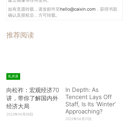
建立镜像等任何使用。
展，全力打好脱贫攻坚战。
如有意愿转载，请发邮件至
hello@caixin.com
，获得书面
确认及授权后，方可转载。
在海南调研期间，张高丽先后来到三亚河生态
环境整治工程、凤凰岛国际港口综合大厅和二期工
推荐阅读
程建设现场，了解海南生态修复和环境保护工作、
推进省域“多规合一”改革和“一带一路”建设等情况，
主持召开保护生态绿色发展座谈会。张高丽希望海
南以推进供给侧结构性改革为主线，全面提升国际
旅游岛建设水平；强力推动“多规合一”，高起点、
私房课
高标准、高水平做好规划建设管理工作；着力打造
海上丝绸之路的重要节点，推动开放型经济迈上新
In Depth: As
向松祚：宏观经济70
Tencent Lays Off
水平；大力发展海洋经济，加快海洋强省建设步
讲，带你了解国内外
Staff, Is Its ‘Winter’
经济大局
伐；坚持实施“生态立省”战略，谱写美丽中国海南
Approaching?
篇章。（记者张旭东）
2022年04月06日
2022年04月01日