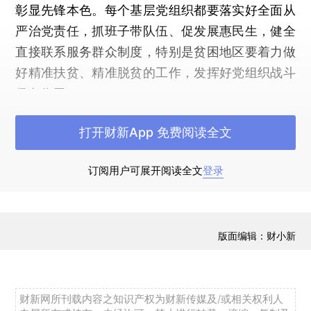
彰显先锋本色。每个基层党组织都要落实好全面从
严治党责任，抓班子带队伍、促发展惠民生，健全
直接联系服务群众制度，特别是贫困地区要着力做
好精准扶贫、精准脱贫的工作，发挥好党组织战斗
堡垒作用。
在乐昌市黄坌村和英德市锦田村、英红镇综合
打开财新App 免费阅读全文
服务中心，刘云山仔细询问“两学一做”学习教育情
况，听取党员干部的意见建议。刘云山说，“两学一
订阅用户可展开阅读全文
登录
做”基础在学，要把自己摆进去，联系实际认真学习
党章党规确立的遵循和规范，深入领会习近平总书
记系列重要讲话的基本要求。要对准问题去、带着
版面编辑：财小新
问题改，把学习教育同加强基层党组织建设结合起
来，同加强党员日常教育管理结合起来，同解决群
众关心的实际问题结合起来，具体化、接地气、见
财新网所刊载内容之知识产权为财新传媒及/或相关权利人