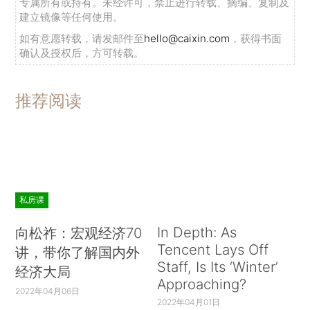
实效，防止搞没有实质内容、花里胡哨的东西，防
专属所有或持有。未经许可，禁止进行转载、摘编、复制及
建立镜像等任何使用。
止形式主义、走过场。
如有意愿转载，请发邮件至
hello@caixin.com
，获得书面
确认及授权后，方可转载。
在广州市国光电器股份有限公司，刘云山听取
企业生产经营和党建工作情况后指出，要紧紧围绕
中心任务推动党的建设，着眼改革发展稳定加强党
推荐阅读
建工作，引导党员干部提振精气神、增强进取心，
在决胜全面建成小康社会中勇于担当作为。
在广东期间，刘云山还到中山大学、华南师范
大学，就加强改进高校思想政治工作和党的建设进
私房课
行调研，并同部分高校负责同志和师生代表座谈交
In Depth: As
流。
向松祚：宏观经济70
Tencent Lays Off
讲，带你了解国内外
中共中央政治局委员、国务院副总理刘延东参
Staff, Is Its ‘Winter’
经济大局
Approaching?
加高校调研和座谈，中共中央政治局委员、广东省
2022年04月06日
2022年04月01日
委书记胡春华参加调研。（完）