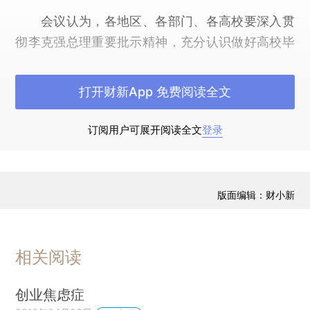
会议认为，各地区、各部门、各高校要深入贯
彻李克强总理重要批示精神，充分认识做好高校毕
业生就业创业工作的重要性、紧迫性，强化责任、
狠抓落实，全力以赴做好高校毕业生就业创业工
打开财新App 免费阅读全文
作。
订阅用户可展开阅读全文
登录
会议强调，要以经济发展促就业，加快实施中
国制造2025、“互联网+”行动，改造提升传统动
能，促进新产业、新业态、新商业模式加快成长，
版面编辑：财小新
创造更多高质量就业岗位。要以政策支持促就业，
落实并完善积极的就业政策，改善就业环境，畅通
就业渠道，引导更多毕业生到城乡基层、中小微企
相关阅读
业就业。要以创新创业促就业，放宽市场准入，加
大扶持力度，鼓励高校毕业生自主创业，发挥创业
创业焦虑症
带动就业的倍增效应。要以强化服务促就业，制定