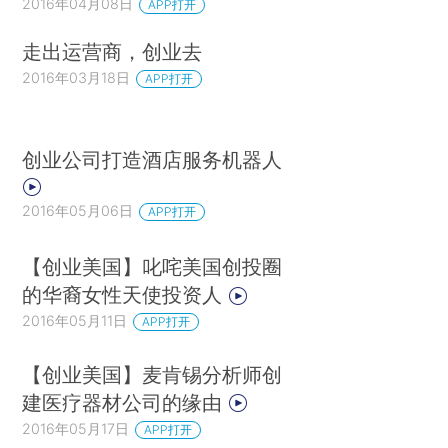
2016年04月08日
APP打开
大学生就业创业促进计划，形成涵盖学校内外各阶
段、就业创业全过程的一揽子措施，为高校毕业生
走出运营商，创业去
就业提供更高水平、更加优质的服务。
2016年03月18日
APP打开
会议指出，要主动适应就业创业新格局，深化
高校教育教学改革，推动人才培养与产业发展有效
创业公司打造酒店服务机器人
对接，为经济社会发展提供坚实的人才支撑。要优
2016年05月06日
化高等教育布局结构，建立完善学科专业、类型、
APP打开
层次和区域布局动态调整机制，从根本上化解结构
【创业美国】叱咤美国创投圈
性就业矛盾。要大力发展现代职业教育，引导部分
的华裔女性天使投资人
地方普通本科高校向应用型转变，培养一大批高素
2016年05月11日
APP打开
质技术技能人才。要深化创新创业教育改革，构建
创新创业教育和实训体系，创新人才培养模式，提
【创业美国】麦肯锡分析师创
高人才培养质量。要引导广大高校毕业生树立正确
建医疗器材公司的缘由
的就业观，积极在发展新经济、培育新动能大潮中
2016年05月17日
APP打开