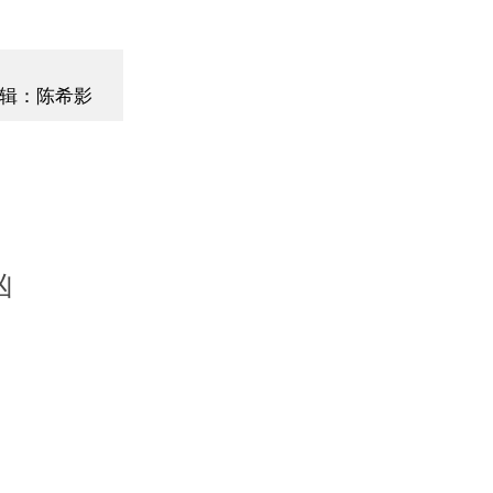
辑：陈希影
凶