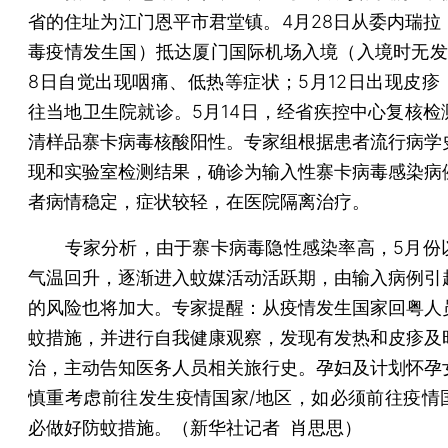
省的住址为江门恩平市君堂镇。4月28日从委内瑞拉
毒疫情发生国）抵达厦门国际机场入境（入境时无发
8日自觉出现咽痛、低热等症状；5月12日出现皮疹
往当地卫生院就诊。5月14日，经省疾控中心复核检
清样品寨卡病毒核酸阳性。专家组根据患者流行病学
现和实验室检测结果，确诊为输入性寨卡病毒感染病
者病情稳定，症状较轻，在医院隔离治疗。
专家分析，由于寨卡病毒隐性感染率高，5月份
气温回升，逐渐进入蚊媒活动活跃期，由输入病例引
的风险也将加大。专家提醒：从疫情发生国家回粤人
蚊措施，并进行自我健康观察，发现有发热和皮疹及
治，主动告知医务人员相关旅行史。孕妇及计划怀孕
慎重考虑前往发生疫情国家/地区，如必须前往疫情
必做好防蚊措施。（新华社记者 肖思思）