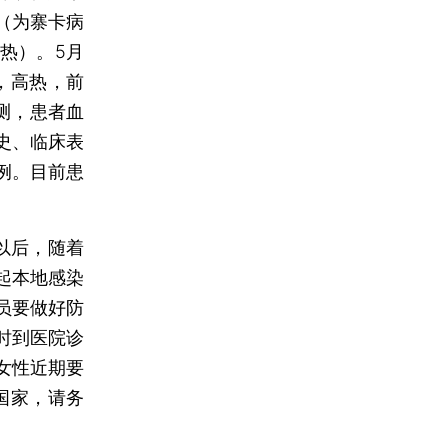
（为寨卡病
热）。5月
，高热，前
测，患者血
史、临床表
例。目前患
以后，随着
起本地感染
员要做好防
时到医院诊
女性近期要
国家，请务