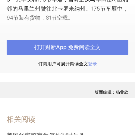
邻的马里兰州驶往北卡罗来纳州。175节车厢中，
94节装有货物，81节空载。
泄漏的三种化学物质中，氢氧化钠具有强腐蚀
性，溶解时放出大量的热，可能引起眼睛和皮肤刺
打开财新App 免费阅读全文
痛或灼伤。如果吸入其烟雾，也会对人的呼吸系统
造成伤害。
订阅用户可展开阅读全文
登录
2007年2月，该运输公司一列运载丙烷气体等
危险化学品的列车在途经美国西弗吉尼亚州汉德利
附近时发生脱轨翻车事故，虽未发生化学物质泄
版面编辑：杨业欣
漏，但为保险起见，当地政府紧急关闭附近一条高
速公路，并疏散周围数百名居民。（新华社记者
徐剑梅）
相关阅读