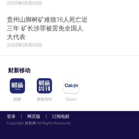
2026年08月08日
效应，既能顶住外部经济下行压力，促进自身发
展，也可以为促进次区域发展振兴探索新路。李克
贵州山脚树矿难致16人死亡近
强就澜湄合作未来发展提出四点建议：
三年 矿长涉罪被罢免全国人
大代表
第一，共建澜湄国家命运共同体。各国要增进
2026年08月08日
政治互信，密切高层交往，加强治国理政交流，坚
定支持彼此走符合自身国情的发展道路。精心培育
富有特色的澜湄合作文化，共建团结互助、平等协
财新移动
商、互利互惠、合作共赢的澜湄国家命运共同体，
为在更广范围内构建亚洲命运共同体打下坚实的基
础。
财新
财新周刊
Caixin
第二，加强互联互通和产能合作。中国已同多
个湄公河国家签署或正在商谈共建“一带一路”合作
登录
网页版
订阅电邮
|
|
Copyright 财新网 All Rights Reserved
文件，愿加强同各国的发展战略对接。要加速推进
中老、中泰铁路，中缅陆水联运等大项目，探讨建