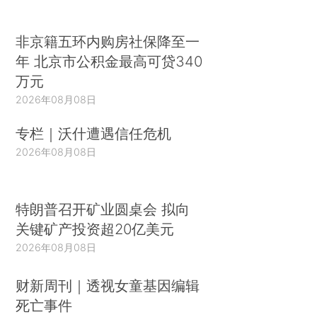
在互联互通、产能、跨境经济、水资源、农业和减
贫五个优先方向探索合作，同时重点落实好“早期收
非京籍五环内购房社保降至一
获项目联合清单”确定的项目，一步一个脚印地推进
年 北京市公积金最高可贷340
合作。
万元
2026年08月08日
——促进开放包容。澜湄合作并不封闭排他，
而是开放包容的。澜湄合作的三大支柱，与东盟共
专栏｜沃什遭遇信任危机
同体建设三大支柱高度契合，我们欢迎其他东盟成
2026年08月08日
员国积极参与和提供支持。澜湄合作也完全可以与
大湄公河次区域经济合作（GMS）等既有机制相互
特朗普召开矿业圆桌会 拟向
补充。我们也欢迎域内外其他国家支持澜湄合作进
关键矿产投资超20亿美元
程。
2026年08月08日
李克强强调，当前，中国和湄公河国家经济发
展虽然也遇到一些新挑战，但仍展现出强劲的发展
财新周刊｜透视女童基因编辑
死亡事件
态势。六国通过澜湄合作能形成6个1相加大于6的