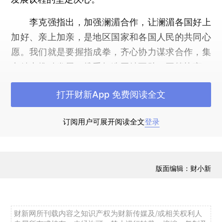
李克强指出，加强澜湄合作，让澜湄各国好上
加好、亲上加亲，是地区国家和各国人民的共同心
愿。我们就是要握指成拳，齐心协力谋求合作，集
中精力推动发展，携手打造团结互助、平等协商、
互利互惠、合作共赢的澜湄国家命运共同体。
打开财新App 免费阅读全文
李克强强调，亚洲的发展离不开和平稳定的地
区环境，澜湄次区域国家也是受益者，这是我们谋
订阅用户可展开阅读全文
登录
发展、促合作的前提。中国与湄公河五国有着互尊
互信、和睦相处、守望相助的良好传统，这也是我
们开展合作的优势。好邻居是福，我们要用好成熟
版面编辑：财小新
的沟通机制，以诚相待、互谅互让，有事商量着
办，就能够不断增加澜湄国家间的政治互信，共同
维护澜湄次区域和平稳定的好局面。
财新网所刊载内容之知识产权为财新传媒及/或相关权利人