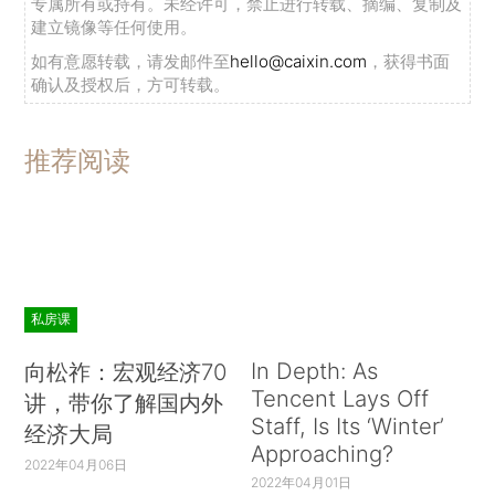
专属所有或持有。未经许可，禁止进行转载、摘编、复制及
李克强指出，澜湄合作是新生事物，应坚持以
建立镜像等任何使用。
下四个导向：
如有意愿转载，请发邮件至
hello@caixin.com
，获得书面
确认及授权后，方可转载。
——共促和平稳定。无论国际、地区形势如何
变幻，澜湄流域各国都是分不开的利益和命运共同
推荐阅读
体。我们要为各国乃至本地区的发展和安全利益多
做加法和乘法，培育持久和平、稳定发展的深厚土
壤。
——坚持发展为先。要把发展作为贯穿澜湄合
作始终的优先目标，把经济互补性转化为发展互助
私房课
力。要坚持平等协商、优势互补、务实前瞻、开放
In Depth: As
向松祚：宏观经济70
包容的原则，秉持共商、共建、共享精神参与合
Tencent Lays Off
讲，带你了解国内外
作，实现共同发展。
Staff, Is Its ‘Winter’
经济大局
Approaching?
2022年04月06日
——依托项目推进。现阶段可根据各国国情，
2022年04月01日