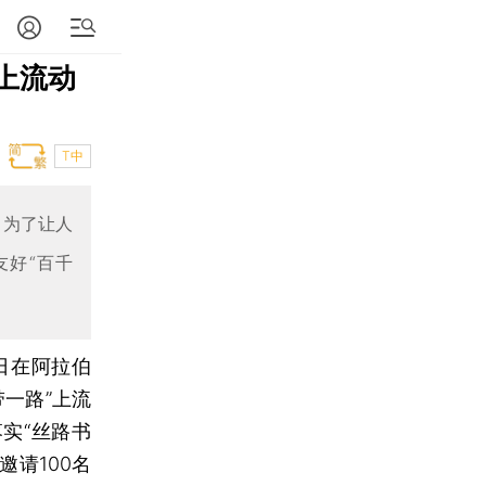
上流动
T中
，为了让人
友好“百千
日在阿拉伯
一路”上流
实“丝路书
邀请100名