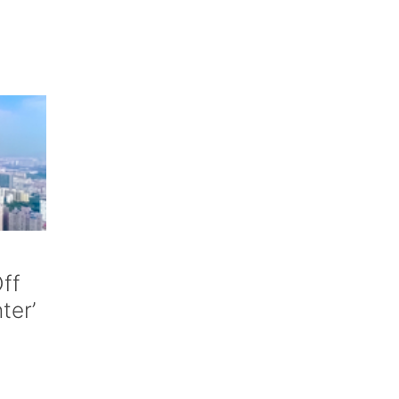
ff
nter’