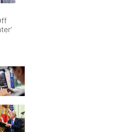
ff
nter’