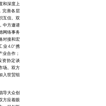
度和深度上
，完善各层
积互信。双
，中方邀请
德网络事务
略对接和宏
业4.0”携
产业合作；
投资协定谈
市场。双方
加入世贸组
倡导大众创
双方应着眼