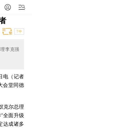
者
T中
总理李克强
日电（记者
大会堂同德
默克尔总理
“全面升级
定达成诸多