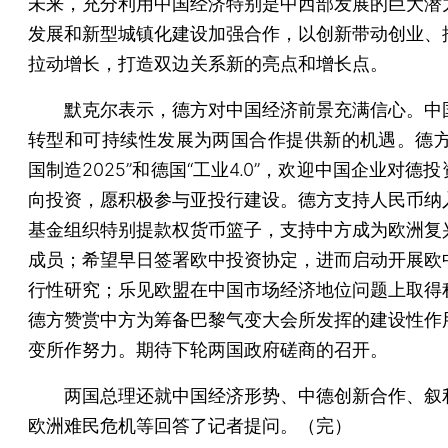
未来，充分利用中国经济特别是中西部发展的巨大潜
发展和新型城镇化建设加强合作，以创新带动创业、
拉动增长，打造双边关系新的亮点和增长点。
默克尔表示，德方对中国经济前景充满信心。中
转型和可持续性发展为两国合作提供新的机遇。德方
国制造2025”和德国“工业4.0”，欢迎中国企业对德
向投资，愿积极参与亚投行建设。德方支持人民币纳
基金组织特别提款权货币篮子，支持中方成为欧洲复
成员；希望早日签署欧中投资协定，进而启动开展欧
行性研究；乐见欧盟在中国市场经济地位问题上取得
德方赞赏中方为筹备巴黎气变大会所发挥的建设性作
变所作努力。期待下轮两国政府磋商的召开。
两国总理还就中国经济形势、中德创新合作、叙
欧洲难民危机等回答了记者提问。（完）