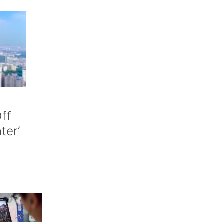
ff
nter’