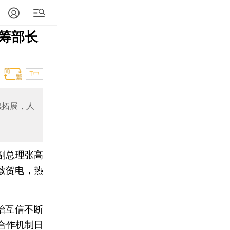
筹部长
T中
续拓展，人
副总理张高
致贺电，热
治互信不断
合作机制日