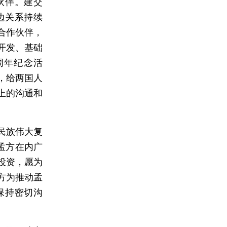
伙伴。建交
边关系持续
合作伙伴，
开发、基础
周年纪念活
，给两国人
上的沟通和
。
民族伟大复
孟方在内广
投资，愿为
方为推动孟
保持密切沟