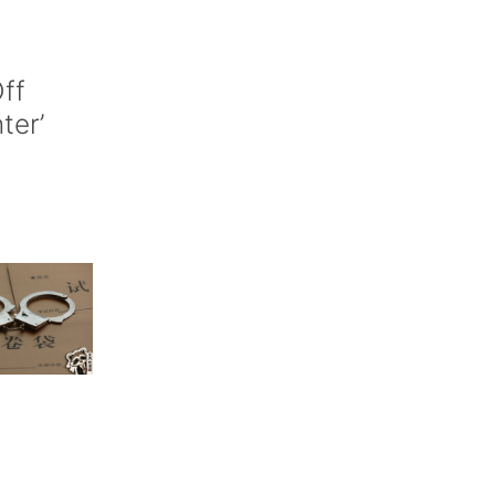
ff
nter’