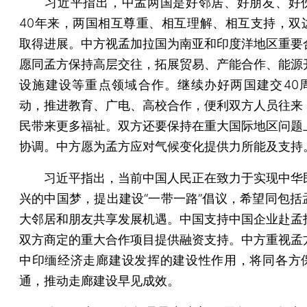
习近平指出，中孟两国是好邻居、好朋友、好
40年来，两国相互尊重、相互理解、相互支持，双
取得进展。中方视孟加拉国为南亚和印度洋地区重要
愿同孟方保持高层交往，拓展贸易、产能合作、能源
设施建设等重点领域合作。继续办好两国建交40
动，推进教育、广电、高校合作，便利双方人员往来
民带来更多福祉。双方还要保持在重大国际地区问题
协调。中方愿为孟方应对气候变化提供力所能及支持
习近平指出，当前中国人民正在致力于实现中华
兴的中国梦，提出建设“一带一路”倡议，希望同包括
大邻居和朋友共享发展机遇。中国支持中国企业赴孟
双方商定的重大合作项目提供融资支持。中方重视孟
中印缅经济走廊建设发挥的建设性作用，将同各方
通，推动走廊建设早见成效。