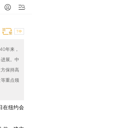
T中
40年来，
得进展。中
孟方保持高
设等重点领
6日在纽约会