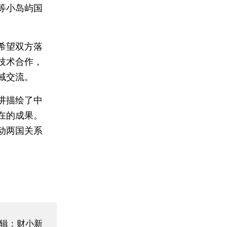
等小岛屿国
希望双方落
技术合作，
域交流。
讲描绘了中
在的成果。
动两国关系
）
辑：财小新