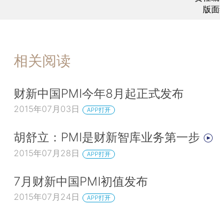
版面
济学家对该指数深入解读。此外，除中国以外亚洲地
PMI由日经（Nikkei）冠名。
在媒体沟通会上，Markit总裁Kevin Gould表示
相关阅读
冠名中国PMI，我们期待 ‘财新中国PMI’的影响日
对中国经济发展非常有信心，将继续为中国市场提供
财新中国PMI今年8月起正式发布
务院发展研究中心前副主任刘世锦亦出席了沟通会
2015年07月03日
讲。
APP打开
在此次会议上，财新和Markit共同表示，双方将
胡舒立：PMI是财新智库业务第一步
作伙伴关系，未来将在金融数据等领域开展更深入的
2015年07月28日
APP打开
关于财新
7月财新中国PMI初值发布
财新传媒是提供财经新闻及资讯服务的全媒体集
2015年07月24日
APP打开
业的团队和强大的原创新闻优势，以网站、移动端