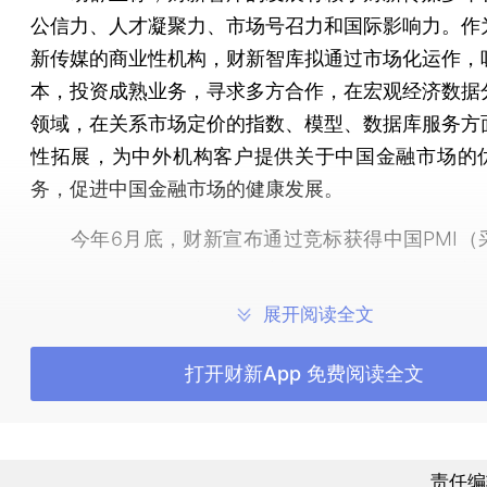
公信力、人才凝聚力、市场号召力和国际影响力。作
新传媒的商业性机构，财新智库拟通过市场化运作，
本，投资成熟业务，寻求多方合作，在宏观经济数据
领域，在关系市场定价的指数、模型、数据库服务方
性拓展，为中外机构客户提供关于中国金融市场的
务，促进中国金融市场的健康发展。
今年6月底，财新宣布通过竞标获得中国PMI（
指数）的冠名权，这包括财新中国制造业PMI和财新
PMI。该指数由全球领先的多元化财经信息服务公司M
展开阅读全文
制，每月定期发布。首期财新中国PMI初值已于今年7
布，首期财新中国PMI终值将于8月初正式发布。
打开财新App 免费阅读全文
这一指数在过去五年间由汇丰银行冠名。于此之前，M
中国PMI由里昂证券冠名。自今年8月起，汇丰中国P
责任编
更名为财新中国PMI，更名后PMI统计方法不变。财