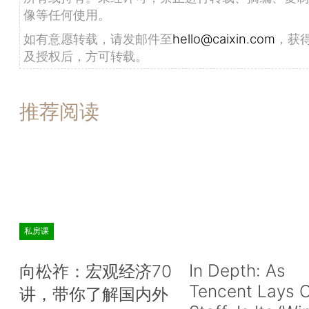
像等任何使用。
如需了解更多信息，敬请垂询:
如有意愿转载，请发邮件至
hello@caixin.com
，获
财新传媒 马玲
及授权后，方可转载。
电话：（010）8590-5204
推荐阅读
电邮：lingma@caixin.com
网址：www.caixin.com
私房课
In Depth: As
向松祚：宏观经济70
Tencent Lays O
讲，带你了解国内外