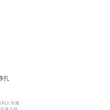
响力的受众
公信力、新
孵化另行建
业务，壮大
，敬请浏览
致力于提供
公司客户包
管机构、审
挣扎
03年，业
it已在美国
，敬请浏览
权利人专属
及建立镜