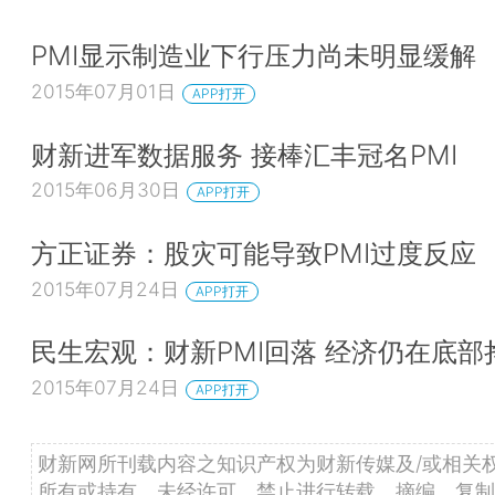
频、图书、会议等多层次的业务平台，为中国最具影
群，提供准确、全面、深入的财经新闻产品，秉持“
PMI显示制造业下行压力尚未明显缓解
媒体、世界观”执着前行。财新智库是财新传媒通过
2015年07月01日
APP打开
立的高端金融资讯服务平台，以期通过发展金融数据
宏观经济研究队伍，服务于智库业务客户。详细信息
财新进军数据服务 接棒汇丰冠名PMI
www.caixin.com
。
2015年06月30日
APP打开
关于Markit
方正证券：股灾可能导致PMI过度反应
Markit是全球领先的多元化财经信息服务公司，
2015年07月24日
APP打开
有利提升透明度、降低风险和提高运作效率的产品。
括各大银行、对冲基金、资产管理人、各国央行、监
民生宏观：财新PMI回落 经济仍在底部
计机构、基金管理公司和保险公司等。公司成立于20
2015年07月24日
APP打开
务遍布全球10个国家和地区，雇员逾3500人。Mark
纳斯达克上市，股票代码是MRKT。详细信息
财新网所刊载内容之知识产权为财新传媒及/或相关
www.markit.com
。
所有或持有。未经许可，禁止进行转载、摘编、复制