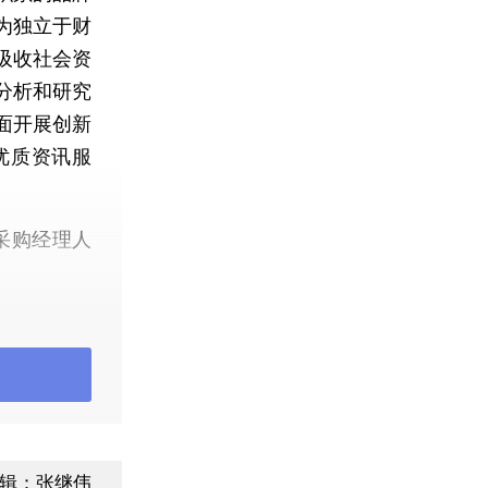
为独立于财
吸收社会资
分析和研究
面开展创新
优质资讯服
采购经理人
中国服务业
arkit编
月24日发
arkit
MI将正式
辑：张继伟
新将组织经