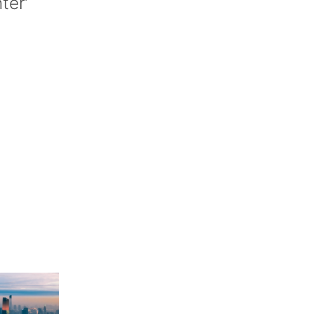
nter’