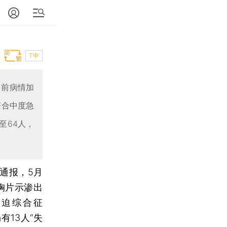
T中
目前病情加
符合中度急
至64人，
通报，5月
胸片示渗出
迫综合征
有13人“失