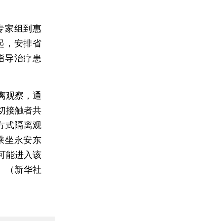
专家组到惠
起，安排省
指导治疗患
离观察，通
切接触者共
方式隔离观
乘坐永安东
可能进入该
。（新华社