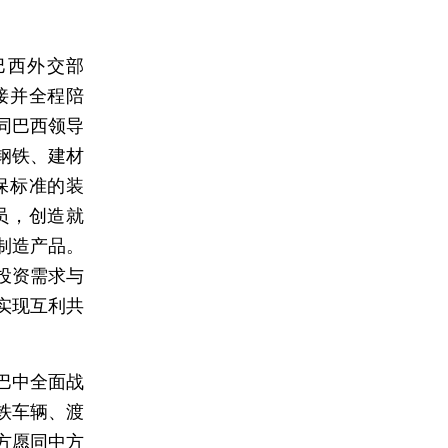
巴西外交部
接并全程陪
同巴西领导
钢铁、建材
保标准的装
员，创造就
制造产品。
投资需求与
实现互利共
巴中全面战
铁车辆、渡
方愿同中方