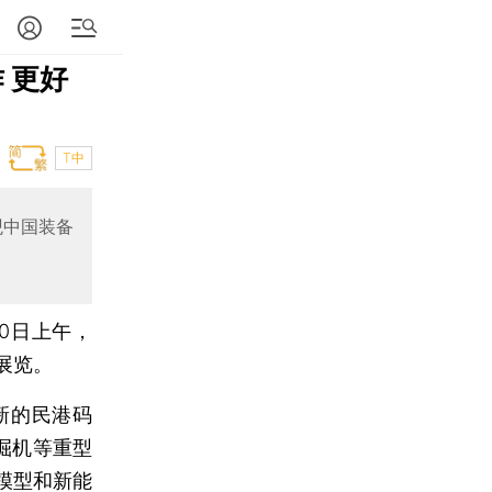
 更好
T中
观中国装备
0日上午，
展览。
新的民港码
掘机等重型
模型和新能