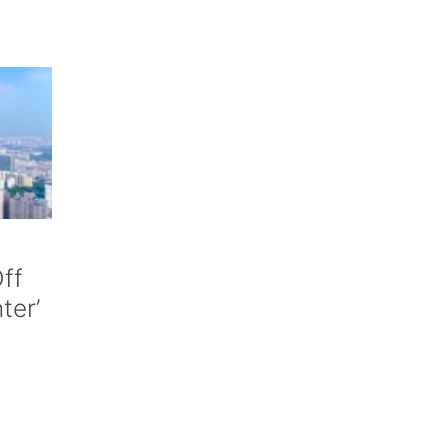
ff
nter’