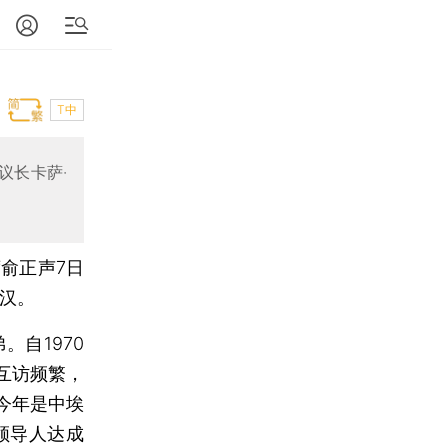
T中
议长卡萨·
俞正声7日
汉。
自1970
互访频繁，
今年是中埃
领导人达成