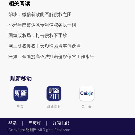
相关阅读
胡凌：微信新政能否解侵权之困
小米与巴慕达就专利侵权各执一词
国家版权局：打击侵权不手软
网上版权侵权十大舆情热点事件盘点
汪洋：全面提高依法打击侵权假冒工作水平
财新移动
财新
财新周刊
Caixin
登录
网页版
订阅电邮
|
|
Copyright 财新网 All Rights Reserved