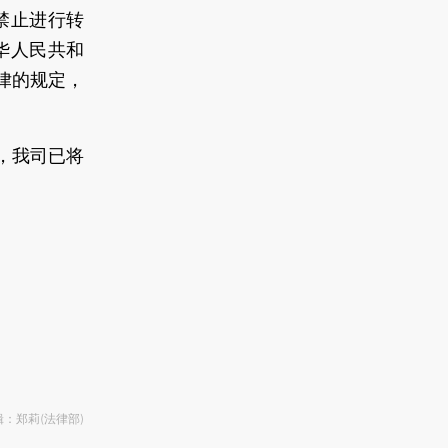
禁止进行转
华人民共和
律的规定，
，我司已将
。
：郑莉(法律部)