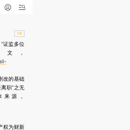
T中
“证监多位
一文，
il-
删改的基础
离职”之无
体来源，
产权为财新