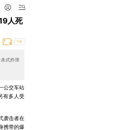
19人死
T中
自杀式炸弹
一公交车站
另有多人受
式袭击者在
身携带的爆