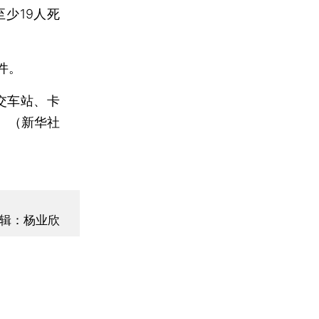
少19人死
件。
交车站、卡
。（新华社
辑：杨业欣