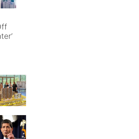
ff
nter’