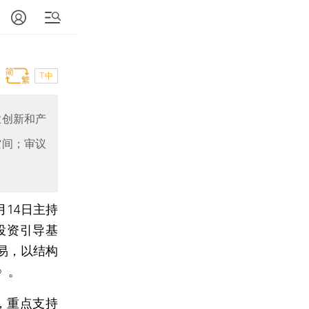
T中
业创新和产
空间；审议
月14日主持
投资引导基
易，以结构
》。
，重点支持