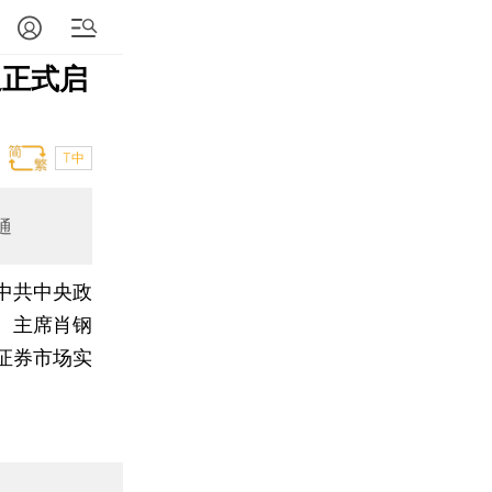
通正式启
T中
通
，中共中央政
、主席肖钢
证券市场实