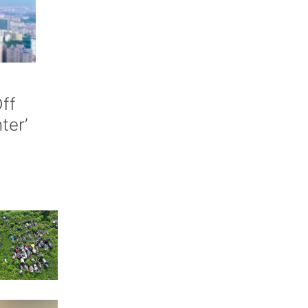
ff
nter’