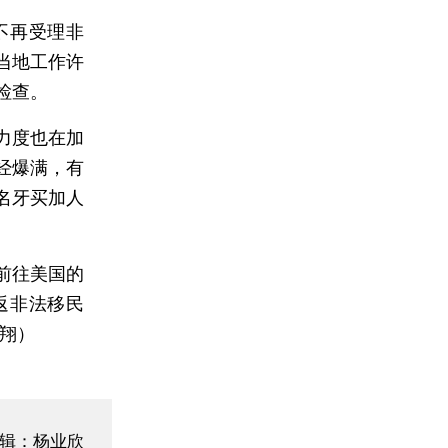
不再受理非
当地工作许
检查。
力度也在加
经爆满，有
1名牙买加人
前往美国的
返非法移民
庆翔）
辑：杨业欣