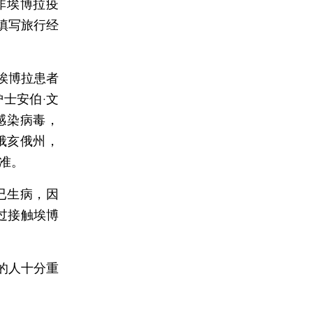
非埃博拉疫
填写旅行经
埃博拉患者
士安伯·文
感染病毒，
俄亥俄州，
标准。
已生病，因
过接触埃博
的人十分重
。