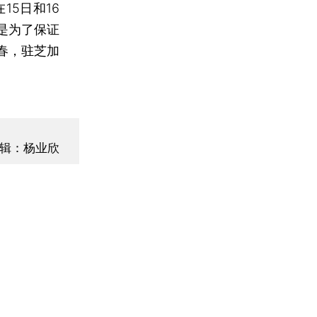
5日和16
是为了保证
春，驻芝加
辑：杨业欣