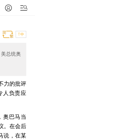
T中
，美总统奥
不力的批评
专人负责应
，奥巴马当
议。在会后
马说，在某