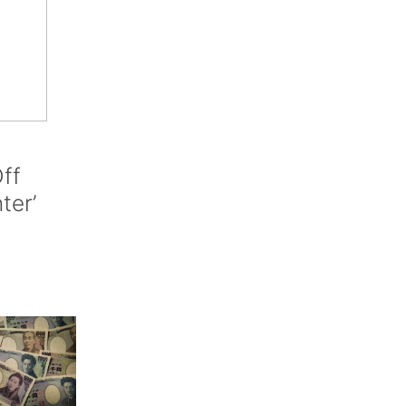
ff
nter’