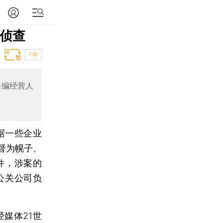
案侦查
T中
采编经营人
据一些企业
督为幌子、
件，涉案的
公关公司负
媒体21世