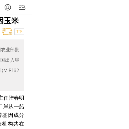
因玉米
T中
国农业部批
全国出入境
IR162
主任陆春明
圳口岸从一船
转基因成分
疫机构共在