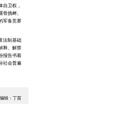
体自卫权，
露骨挑衅。
的军备竞赛
障法制基础
解释、解禁
份报告书着
际社会普遍
编辑：丁苗