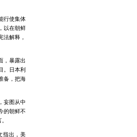
能行使集体
，以在朝鲜
宪法解释，
面，暴露出
目。日本利
准备，把海
，妄图从中
今的朝鲜不
言。
文指出，美